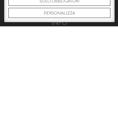
SOLO OBBLIGATORI
PERSONALIZZA
INFO
CHI SIAMO
CONTATTI
DOVE ACQUISTARE
SOCIAL