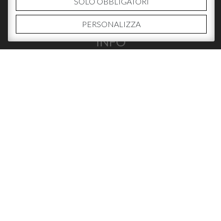
SOLO OBBLIGATORI
PERSONALIZZA
INFO
CHI SIAMO
CONTATTI
DOVE ACQUISTARE
SOCIAL