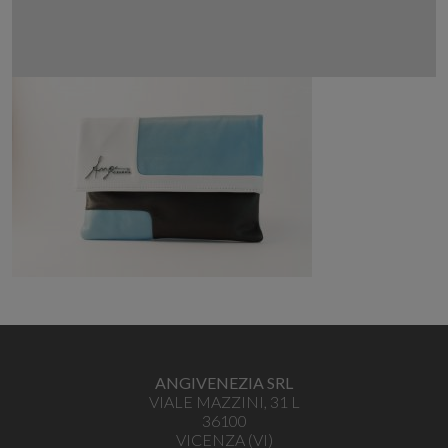
ANGIVENEZIA SRL
VIALE MAZZINI, 31 L
36100
VICENZA
(
VI
)