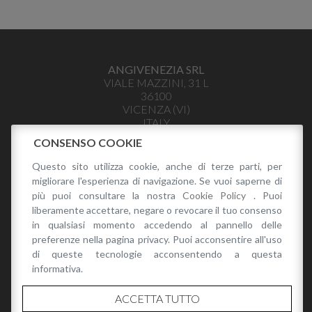
ANGIVENEZIA SRL
VIALE MAZZINI, 31 L
36100
VICENZA
(
VI
)
ITALY
INFO@ANGIVENEZIA.IT
CONSENSO COOKIE
+39 328 441 3979
Questo sito utilizza cookie, anche di terze parti, per
P.I. 04035400243
migliorare l'esperienza di navigazione. Se vuoi saperne di
PRIVACY POLICY
più puoi consultare la nostra
Cookie Policy
. Puoi
liberamente accettare, negare o revocare il tuo consenso
in qualsiasi momento accedendo al pannello delle
preferenze nella pagina privacy. Puoi acconsentire all'uso
di queste tecnologie acconsentendo a questa
informativa.
CATALOGO
ACCETTA TUTTO
CATALOGO RENATO ANGI PRIMAVERA/ESTATE 2026