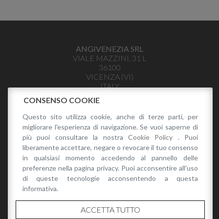
ANGIVENEZIA SRL
VIALE MAZZINI, 31 L
36100
VICENZA
(
VI
)
ITALY
INFO@ANGIVENEZIA.IT
CONSENSO COOKIE
+39 328 441 3979
Questo sito utilizza cookie, anche di terze parti, per
P.I. 04035400243
migliorare l'esperienza di navigazione. Se vuoi saperne di
PRIVACY POLICY
più puoi consultare la nostra
Cookie Policy
. Puoi
liberamente accettare, negare o revocare il tuo consenso
in qualsiasi momento accedendo al pannello delle
preferenze nella pagina privacy. Puoi acconsentire all'uso
di queste tecnologie acconsentendo a questa
informativa.
CATALOGO
ACCETTA TUTTO
CATALOGO RENATO ANGI PRIMAVERA/ESTATE 2026