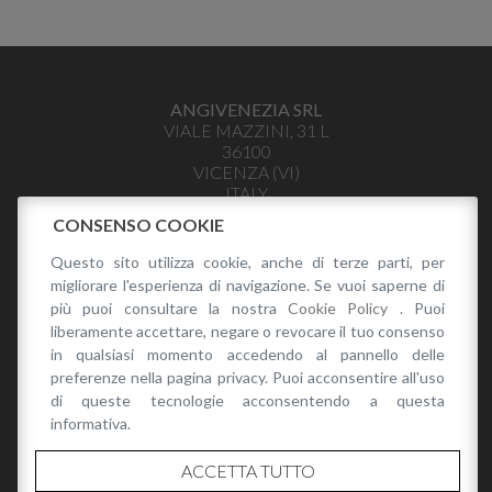
ANGIVENEZIA SRL
VIALE MAZZINI, 31 L
36100
VICENZA
(
VI
)
ITALY
INFO@ANGIVENEZIA.IT
CONSENSO COOKIE
+39 328 441 3979
Questo sito utilizza cookie, anche di terze parti, per
P.I. 04035400243
migliorare l'esperienza di navigazione. Se vuoi saperne di
PRIVACY POLICY
più puoi consultare la nostra
Cookie Policy
. Puoi
liberamente accettare, negare o revocare il tuo consenso
in qualsiasi momento accedendo al pannello delle
preferenze nella pagina privacy. Puoi acconsentire all'uso
di queste tecnologie acconsentendo a questa
informativa.
CATALOGO
ACCETTA TUTTO
CATALOGO RENATO ANGI PRIMAVERA/ESTATE 2026