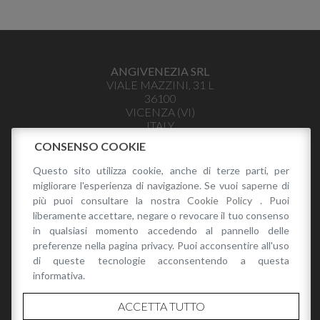
ANGIVENEZIA SRL
VIALE MAZZINI, 31 L
36100
VICENZA
(
VI
)
ITALY
INFO@ANGIVENEZIA.IT
CONSENSO COOKIE
+39 328 441 3979
Questo sito utilizza cookie, anche di terze parti, per
P.I. 04035400243
migliorare l'esperienza di navigazione. Se vuoi saperne di
PRIVACY POLICY
più puoi consultare la nostra
Cookie Policy
. Puoi
liberamente accettare, negare o revocare il tuo consenso
in qualsiasi momento accedendo al pannello delle
preferenze nella pagina privacy. Puoi acconsentire all'uso
di queste tecnologie acconsentendo a questa
informativa.
CATALOGO
ACCETTA TUTTO
CATALOGO RENATO ANGI PRIMAVERA/ESTATE 2026