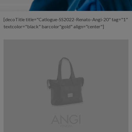
[decoTitle title="Catlogue-SS2022-Renato-Angi-20" tag="1"
textcolor="black" barcolor"gold" align="center"]