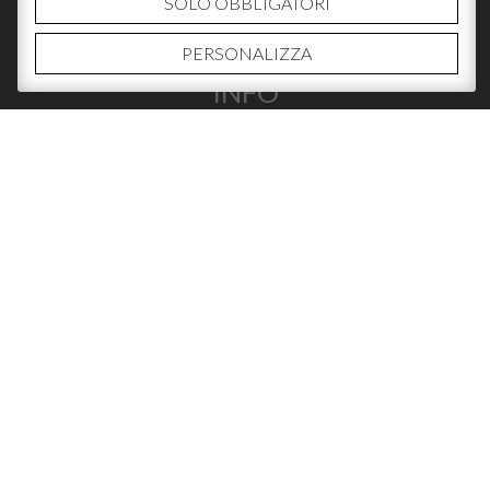
SOLO OBBLIGATORI
PERSONALIZZA
INFO
ABOUT US
CONTATTI
WHERE TO BUY
SOCIAL