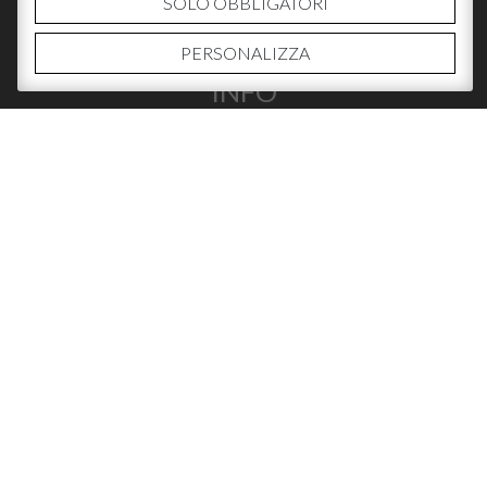
SOLO OBBLIGATORI
PERSONALIZZA
INFO
CHI SIAMO
CONTATTI
DOVE ACQUISTARE
SOCIAL