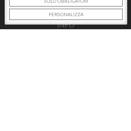
SOLO OBBLIGATORI
PERSONALIZZA
INFO
CHI SIAMO
CONTATTI
DOVE ACQUISTARE
SOCIAL