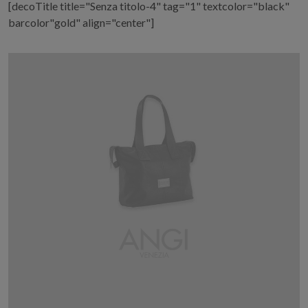
[decoTitle title="Senza titolo-4" tag="1" textcolor="black"
barcolor"gold" align="center"]