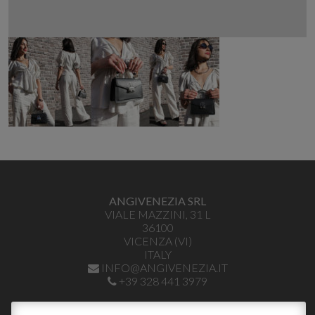
ANGIVENEZIA SRL
VIALE MAZZINI, 31 L
36100
VICENZA
(
VI
)
ITALY
INFO@ANGIVENEZIA.IT
+39 328 441 3979
P.I. 04035400243