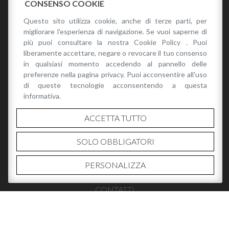
CONSENSO COOKIE
PRIVACY POLICY
Questo sito utilizza cookie, anche di terze parti, per
migliorare l'esperienza di navigazione. Se vuoi saperne di
più puoi consultare la nostra
Cookie Policy
. Puoi
liberamente accettare, negare o revocare il tuo consenso
CATALOGO
in qualsiasi momento accedendo al pannello delle
preferenze nella pagina privacy. Puoi acconsentire all'uso
di queste tecnologie acconsentendo a questa
CATALOGO RENATO ANGI PRIMAVERA/ESTATE 2026
informativa.
ACCETTA TUTTO
SOLO OBBLIGATORI
INFO
PERSONALIZZA
CHI SIAMO
CONTATTI
DOVE ACQUISTARE